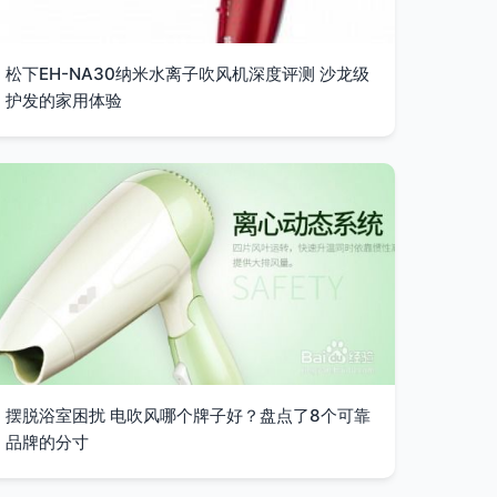
松下EH-NA30纳米水离子吹风机深度评测 沙龙级
护发的家用体验
摆脱浴室困扰 电吹风哪个牌子好？盘点了8个可靠
品牌的分寸